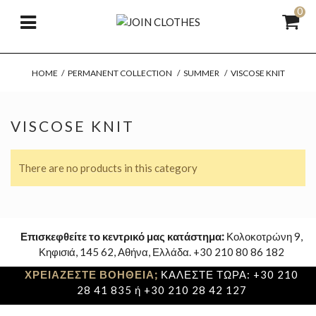
0
HOME
/
PERMANENT COLLECTION
/
SUMMER
/
VISCOSE KNIT
VISCOSE KNIT
There are no products in this category
Επισκεφθείτε το κεντρικό μας κατάστημα:
Κολοκοτρώνη 9,
Κηφισιά, 145 62, Αθήνα, Ελλάδα. +30 210 80 86 182
ΧΡΕΙΑΖΕΣΤΕ ΒΟΗΘΕΙΑ;
ΚΑΛΕΣΤΕ ΤΩΡΑ: +30 210
28 41 835 ή +30 210 28 42 127