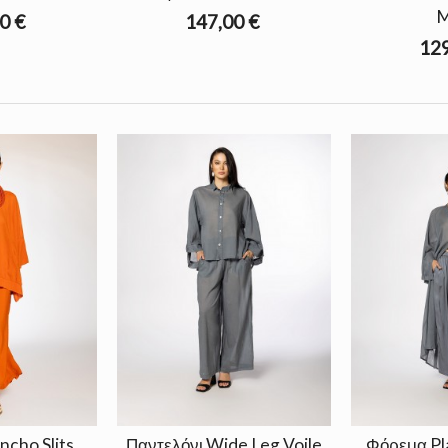
M
0 €
147,00 €
129
cho Slits
Παντελόνι Wide Leg Voile
Φόρεμα Pl