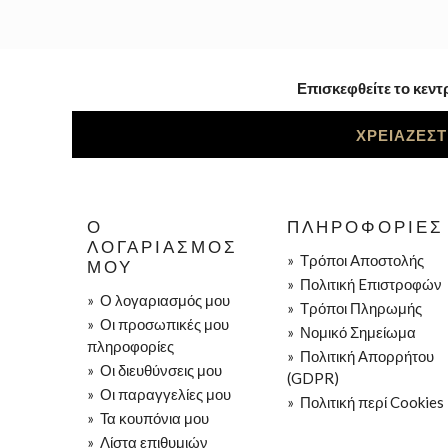
Επισκεφθείτε το κεντ
ΧΡΕΙΑΖΕΣΤ
Ο
ΠΛΗΡΟΦΟΡΊΕΣ
ΛΟΓΑΡΙΑΣΜΌΣ
»
Τρόποι Aποστολής
ΜΟΥ
»
Πολιτική Eπιστροφών
»
Ο λογαριασμός μου
»
Τρόποι Πληρωμής
»
Οι προσωπικές μου
»
Νομικό Σημείωμα
πληροφορίες
»
Πολιτική Απορρήτου
»
Οι διευθύνσεις μου
(GDPR)
»
Οι παραγγελίες μου
»
Πολιτική περί Cookies
»
Τα κουπόνια μου
»
Λίστα επιθυμιών