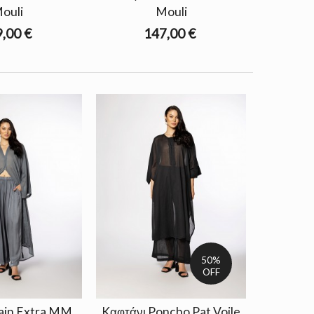
ouli
Mouli
,00 €
147,00 €
50%
OFF
ain Extra MM
Kαφτάνι Poncho Pat Voile