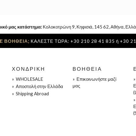
ρικό μας κατάστημα:
Κολοκοτρώνη 9, Κηφισιά, 145 62, Αθήνα, Ελλά
Ε ΒΟΗΘΕΙΑ;
ΚΑΛΕΣΤΕ ΤΩΡΑ: +30 210 28 41 835 ή +30 21
ΧΟΝΔΡΙΚΉ
ΒΟΉΘΕΙΑ
»
WHOLESALE
»
Επικοινωνήστε μαζί
μας
Ε
»
Aποστολή στην Ελλάδα
(
»
Shipping Abroad
Ε
(