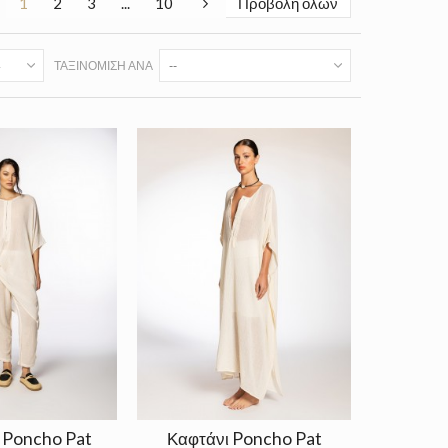
1
2
3
...
10
Προβολή όλων
ΤΑΞΙΝΌΜΙΣΗ ΑΝΆ
--
 Poncho Pat
Καφτάνι Poncho Pat