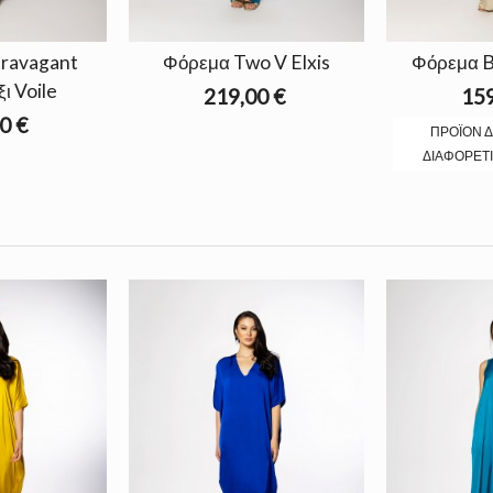
ravagant
Φόρεμα Two V Elxis
Φόρεμα Bi
ι Voile
219,00 €
159
0 €
ΠΡΟΪΌΝ Δ
ΔΙΑΦΟΡΕΤΙ