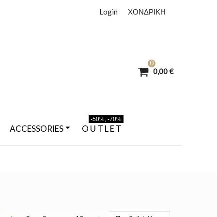
Login
ΧΟΝΔΡΙΚΗ
0
0,00 €
-50%, -70%
ACCESSORIES
O U T L E T