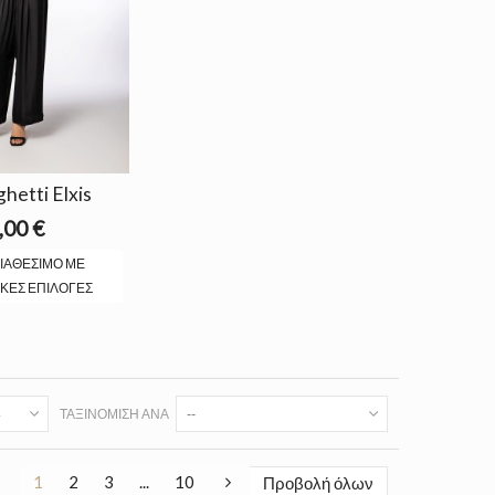
hetti Elxis
,00 €
ΙΑΘΈΣΙΜΟ ΜΕ
ΚΈΣ ΕΠΙΛΟΓΈΣ
ΤΑΞΙΝΌΜΙΣΗ ΑΝΆ
--
1
2
3
...
10
Προβολή όλων