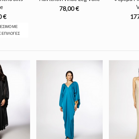
le
V
78,00 €
0 €
177
ΘΈΣΙΜΟ ΜΕ
Σ ΕΠΙΛΟΓΈΣ