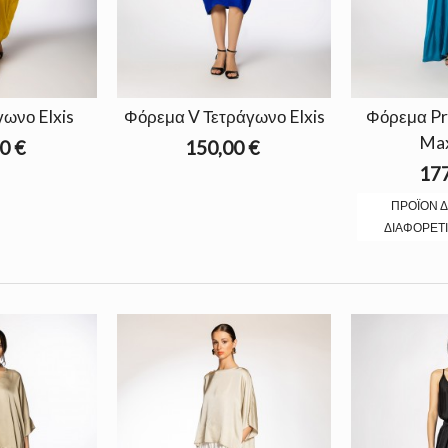
γωνο Elxis
Φόρεμα V Τετράγωνο Elxis
Φόρεμα Pr
Max
0 €
150,00 €
177
ΠΡΟΪΌΝ Δ
ΔΙΑΦΟΡΕΤΙ