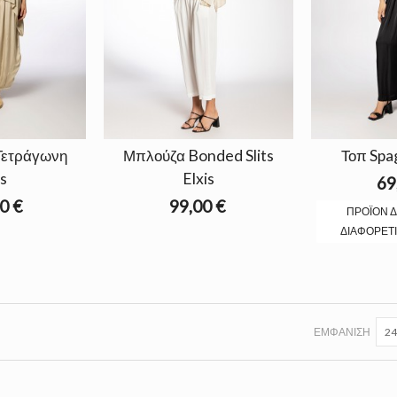
Τετράγωνη
Μπλούζα Bonded Slits
Τοπ Spag
is
Elxis
69
0 €
99,00 €
ΠΡΟΪΌΝ Δ
ΔΙΑΦΟΡΕΤΙ
ΕΜΦΆΝΙΣΗ
24