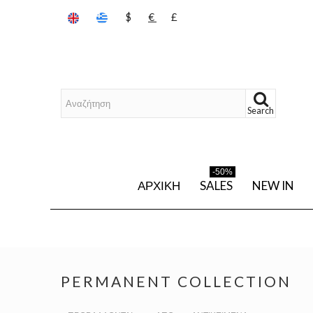
$
€
£
Search
-50%
ΑΡΧΙΚΉ
SALES
NEW IN
PERMANENT COLLECTION