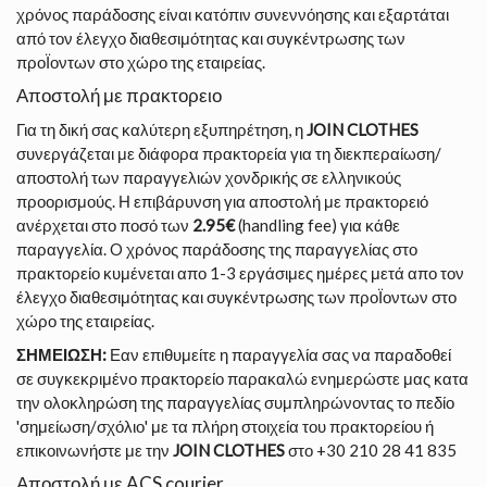
χρόνος παράδοσης είναι κατόπιν συνεννόησης και εξαρτάται
από τον έλεγχο διαθεσιμότητας και συγκέντρωσης των
προΪοντων στο χώρο της εταιρείας.
Αποστολή με πρακτορειο
Για τη δική σας καλύτερη εξυπηρέτηση, η
JOIN CLOTHES
συνεργάζεται με διάφορα πρακτορεία για τη διεκπεραίωση/
αποστολή των παραγγελιών χονδρικής σε ελληνικούς
προορισμούς. Η επιβάρυνση για αποστολή με πρακτορειό
ανέρχεται στο ποσό των
2.95€
(handling fee) για κάθε
παραγγελία. O χρόνος παράδοσης της παραγγελίας στο
πρακτορείο κυμένεται απο 1-3 εργάσιμες ημέρες μετά απο τον
έλεγχο διαθεσιμότητας και συγκέντρωσης των προΪοντων στο
χώρο της εταιρείας.
ΣΗΜΕΙΩΣΗ:
Εαν επιθυμείτε η παραγγελία σας να παραδοθεί
σε συγκεκριμένο πρακτορείο παρακαλώ ενημερώστε μας κατα
την ολοκληρώση της παραγγελίας συμπληρώνοντας το πεδίο
'σημείωση/σχόλιο' με τα πλήρη στοιχεία του πρακτορείου ή
επικοινωνήστε με την
JOIN CLOTHES
στο
+30 210 28 41 835
Αποστολή με ACS courier