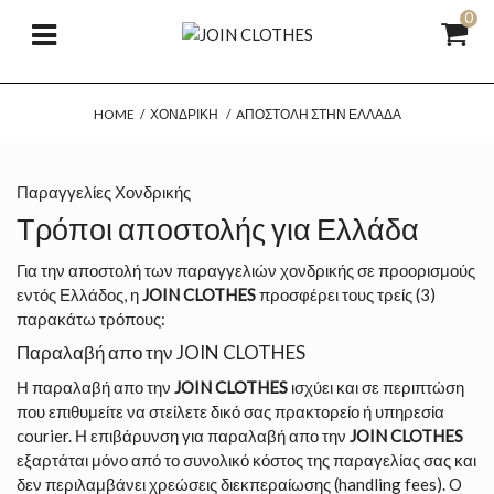
0
HOME
/
ΧΟΝΔΡΙΚΉ
/
AΠΟΣΤΟΛΉ ΣΤΗΝ ΕΛΛΆΔΑ
Παραγγελίες Χονδρικής
Τρόποι αποστολής για Ελλάδα
Για την αποστολή των παραγγελιών χονδρικής σε προορισμούς
εντός Ελλάδος, η
JOIN CLOTHES
προσφέρει τους τρείς (3)
παρακάτω τρόπους:
Παραλαβή απο την JOIN CLOTHES
Η παραλαβή απο την
JOIN CLOTHES
ισχύει και σε περιπτώση
που επιθυμείτε να στείλετε δικό σας πρακτορείο ή υπηρεσία
courier. Η επιβάρυνση για παραλαβή απο την
JOIN CLOTHES
εξαρτάται μόνο από το συνολικό κόστος της παραγελίας σας και
δεν περιλαμβάνει χρεώσεις διεκπεραίωσης (handling fees). O