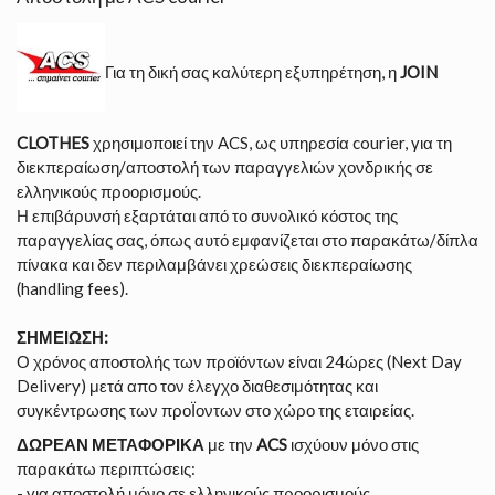
Για τη δική σας καλύτερη εξυπηρέτηση, η
JOIN
CLOTHES
χρησιμοποιεί την ACS, ως υπηρεσία courier, για τη
διεκπεραίωση/αποστολή των παραγγελιών χονδρικής σε
ελληνικούς προορισμούς.
Η επιβάρυνσή εξαρτάται από το συνολικό κόστος της
παραγγελίας σας, όπως αυτό εμφανίζεται στο παρακάτω/δίπλα
πίνακα και δεν περιλαμβάνει χρεώσεις διεκπεραίωσης
(handling fees).
ΣΗΜΕΙΩΣΗ:
Ο χρόνος αποστολής των προϊόντων είναι 24ώρες (Next Day
Delivery) μετά απο τον έλεγχο διαθεσιμότητας και
συγκέντρωσης των προΪοντων στο χώρο της εταιρείας.
ΔΩΡΕΑΝ ΜΕΤΑΦΟΡΙΚΑ
με την
ACS
ισχύουν μόνο στις
παρακάτω περιπτώσεις:
- για αποστολή μόνο σε ελληνικούς προορισμούς