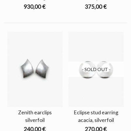
930,00 €
375,00 €
- SOLD OUT -
Zenith earclips
Eclipse stud earring
silverfoil
acacia, silverfoil
240,00 €
270,00 €