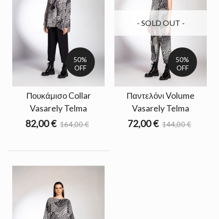
- SOLD OUT -
50%
50%
OFF
OFF
Πουκάμισο Collar
Παντελόνι Volume
Vasarely Telma
Vasarely Telma
82,00 €
72,00 €
164,00 €
144,00 €