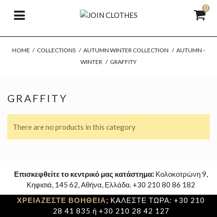
0
HOME
/
COLLECTIONS
/
AUTUMN WINTER COLLECTION
/
AUTUMN -
WINTER
/
GRAFFITY
GRAFFITY
There are no products in this category
Επισκεφθείτε το κεντρικό μας κατάστημα:
Κολοκοτρώνη 9,
Κηφισιά, 145 62, Αθήνα, Ελλάδα. +30 210 80 86 182
ΧΡΕΙΑΖΕΣΤΕ ΒΟΗΘΕΙΑ;
ΚΑΛΕΣΤΕ ΤΩΡΑ: +30 210
28 41 835 ή +30 210 28 42 127