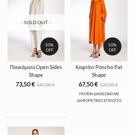
- SOLD OUT -
50%
50%
OFF
OFF
Πουκάμισο Open Sides
Καφτάνι Poncho Pat
Shape
Shape
73,50 €
67,50 €
147,00 €
135,00 €
ΠΡΟΪΌΝ ΔΙΑΘΈΣΙΜΟ ΜΕ
ΔΙΑΦΟΡΕΤΙΚΈΣ ΕΠΙΛΟΓΈΣ