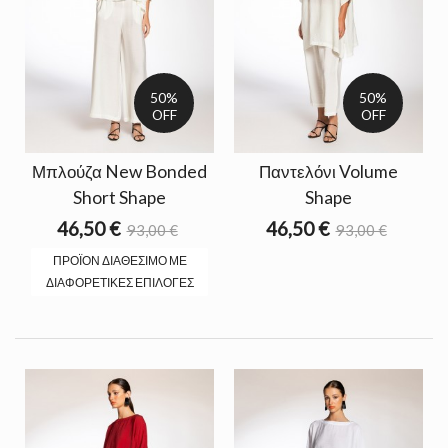
50%
50%
OFF
OFF
Μπλούζα New Bonded
Παντελόνι Volume
Short Shape
Shape
46,50 €
46,50 €
93,00 €
93,00 €
ΠΡΟΪΌΝ ΔΙΑΘΈΣΙΜΟ ΜΕ
ΔΙΑΦΟΡΕΤΙΚΈΣ ΕΠΙΛΟΓΈΣ