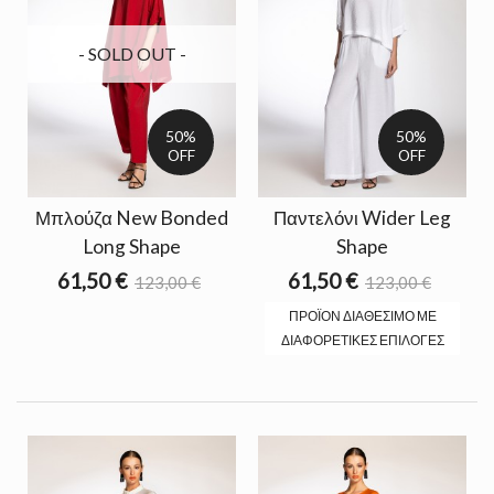
- SOLD OUT -
50%
50%
OFF
OFF
Μπλούζα New Bonded
Παντελόνι Wider Leg
Long Shape
Shape
61,50 €
61,50 €
123,00 €
123,00 €
ΠΡΟΪΌΝ ΔΙΑΘΈΣΙΜΟ ΜΕ
ΔΙΑΦΟΡΕΤΙΚΈΣ ΕΠΙΛΟΓΈΣ