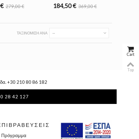
 €
184,50 €
279,00 €
369,00 €
ΤΑΞΙΝΌΜΙΣΗ ΑΝΆ
--
Cart
Top
δα. +30 210 80 86 182
0 28 42 127
ΕΠΙΒΡΑΒΕΎΣΕΙΣ
»
Πρόγραμμα