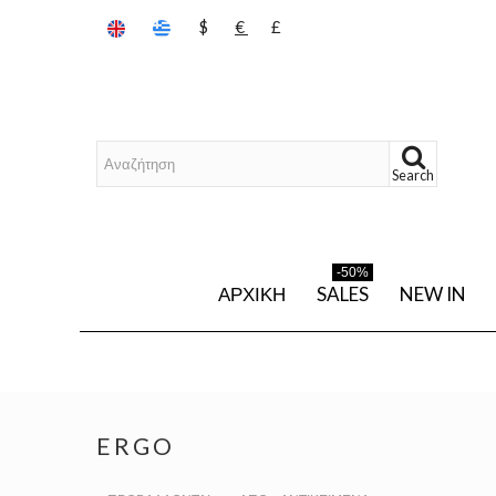
$
€
£
Search
-50%
ΑΡΧΙΚΉ
SALES
NEW IN
ERGO