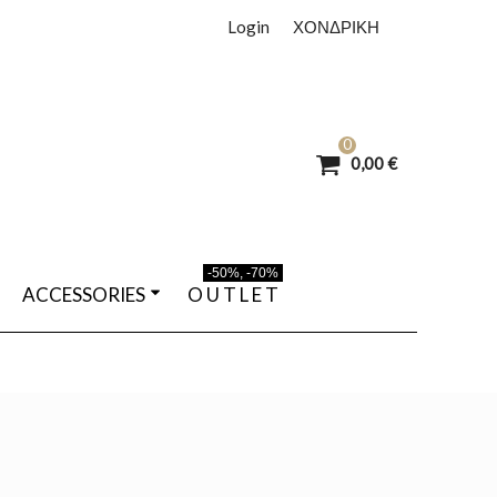
Login
ΧΟΝΔΡΙΚΗ
0
0,00 €
-50%, -70%
ACCESSORIES
O U T L E T