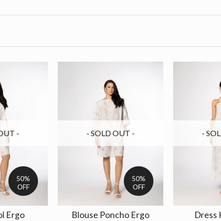
OUT -
- SOLD OUT -
- SO
50%
50%
OFF
OFF
ol Ergo
Blouse Poncho Ergo
Dress 