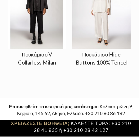
Πουκάμισο V
Πουκάμισο Hide
Collarless Milan
Buttons 100% Tencel
Επισκεφθείτε το κεντρικό μας κατάστημα:
Κολοκοτρώνη 9,
Κηφισιά, 145 62, Αθήνα, Ελλάδα. +30 210 80 86 182
ΧΡΕΙΑΖΕΣΤΕ ΒΟΗΘΕΙΑ;
ΚΑΛΕΣΤΕ ΤΩΡΑ: +30 210
28 41 835 ή +30 210 28 42 127