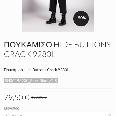
-50%
ΠΟΥΚΆΜΙΣΟ HIDE BUTTONS
CRACK 9280L
Πουκάμισο Hide Buttons Crack 9280L
SH00193200_Blue-Black_O-S
79,50 €
159,00 €
Μέγεθος