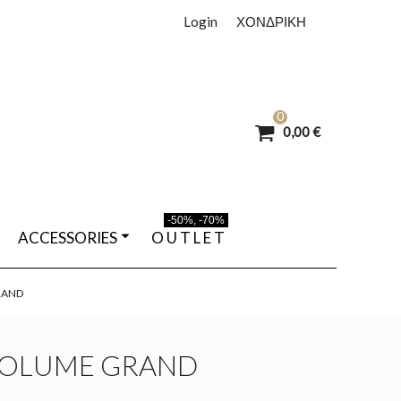
Login
ΧΟΝΔΡΙΚΗ
0
0,00 €
-50%, -70%
ACCESSORIES
O U T L E T
RAND
VOLUME GRAND