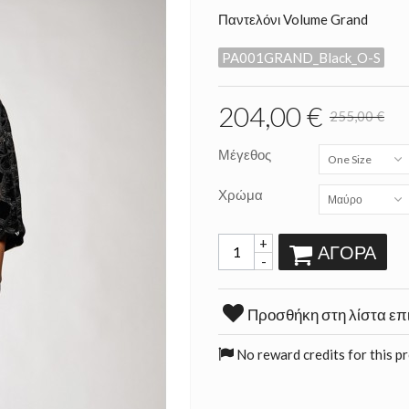
Παντελόνι Volume Grand
PA001GRAND_Black_O-S
204,00 €
255,00 €
Μέγεθος
One Size
Χρώμα
Μαύρο
+
ΑΓΟΡΆ
-
Προσθήκη στη λίστα επ
No reward credits for this p