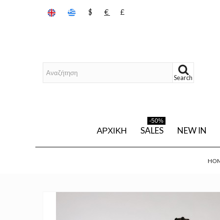
$
€
£
Search
-50%
ΑΡΧΙΚΉ
SALES
NEW IN
HO