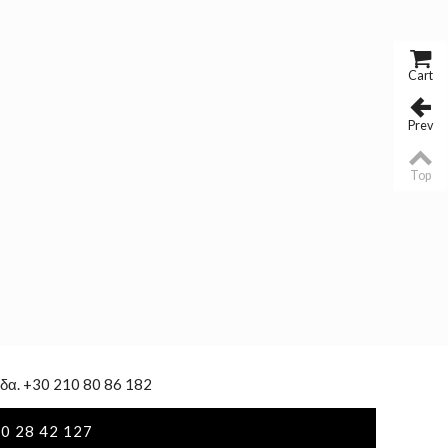
Cart
Prev
Top
δα. +30 210 80 86 182
0 28 42 127