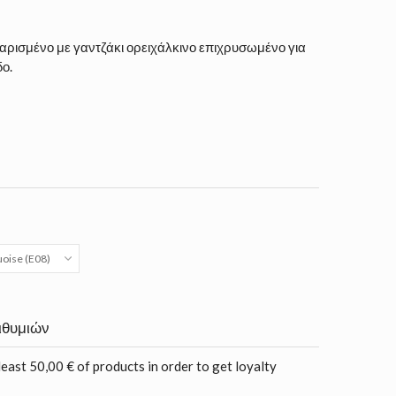
ρισμένο με γαντζάκι ορειχάλκινο επιχρυσωμένο για
δο.
uoise (E08)
ιθυμιών
least 50,00 € of products in order to get loyalty