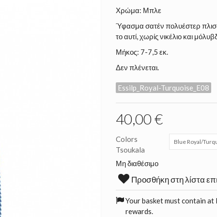
Χρώμα: Μπλε
Ύφασμα σατέν πολυέστερ πλισα
το αυτί, χωρίς νικέλιο και μόλυβ
Μήκος: 7-7,5 εκ.
Δεν πλένεται.
Essilp_Royal-Turquoise_E08
40,00 €
Colors
Blue Royal/Turq
Tsoukala
Μη διαθέσιμο
Προσθήκη στη λίστα επ
Your basket must contain at 
rewards.