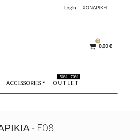
Login
ΧΟΝΔΡΙΚΗ
0
0,00 €
-50%, -70%
ACCESSORIES
O U T L E T
ΡΊΚΙΑ - E08