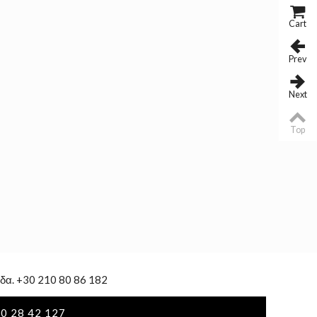
Cart
Prev
Next
Top
δα. +30 210 80 86 182
0 28 42 127