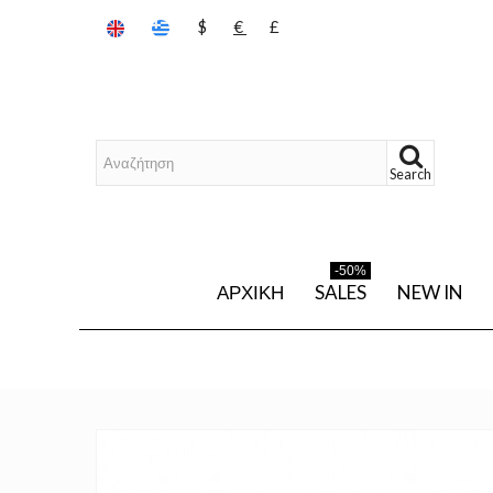
$
€
£
Search
-50%
ΑΡΧΙΚΉ
SALES
NEW IN