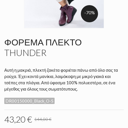
-70%
ΦΌΡΕΜΑ ΠΛΕΚΤΌ
THUNDER
Αυτή η μακριά, πλεκτή ζακέτα φοριέται πάνω από όλα σας τα
ρούχα. Έχει κοντά μανίκια, λαιμόκοψη με μικρό γιακά και
τσέπες στα πλάγια. Από ύφασμα 100% πολυεστέρα, σε ένα
μέγεθος για όλους τους σωματότυπους.
DR00150000_Black_O-S
43,20 €
144,00 €