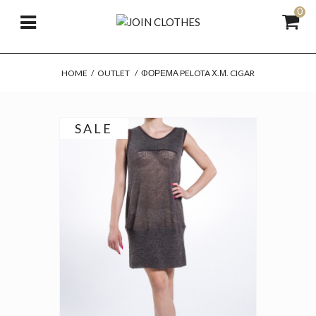
0
HOME
/
OUTLET
/
ΦΌΡΕΜΑ PELOTA Χ.Μ. CIGAR
SALE