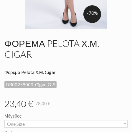
-70%
ΦΌΡΕΜΑ PELOTA Χ.Μ.
CIGAR
Φόρεμα Pelota Χ.Μ. Cigar
DR00259000_Cigar_O-S
23,40 €
78,00 €
Μέγεθος