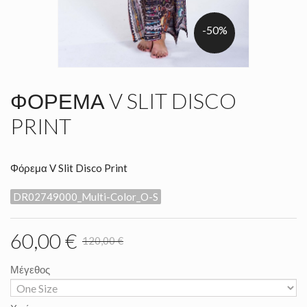
-50%
ΦΌΡΕΜΑ V SLIT DISCO
PRINT
Φόρεμα V Slit Disco Print
DR02749000_Multi-Color_O-S
60,00 €
120,00 €
Μέγεθος