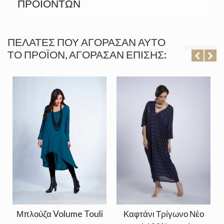
ΠΡΟΪΟΝΤΩΝ
ΠΕΛΆΤΕΣ ΠΟΥ ΑΓΌΡΑΣΑΝ ΑΥΤΌ
ΤΟ ΠΡΟΪΌΝ, ΑΓΌΡΑΣΑΝ ΕΠΊΣΗΣ:
Μπλούζα Volume Touli
Καφτάνι Τρίγωνο Νέο