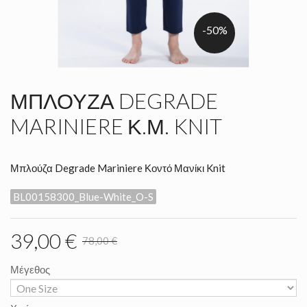
-50%
ΜΠΛΟΎΖΑ DEGRADE
MARINIERE Κ.Μ. KNIT
Μπλούζα Degrade Mariniere Κοντό Μανίκι Knit
BL00158300_Blue-White_O-S
39,00 €
78,00 €
Μέγεθος