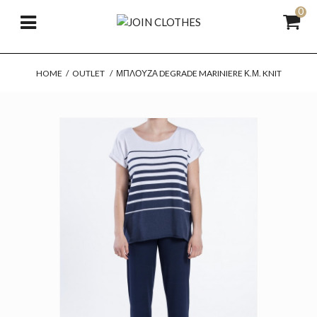
0
HOME
/
OUTLET
/
ΜΠΛΟΎΖΑ DEGRADE MARINIERE Κ.Μ. KNIT