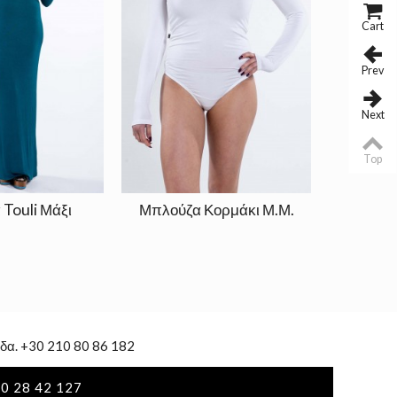
Cart
Prev
Next
Top
Touli Μάξι
Μπλούζα Κορμάκι Μ.Μ.
Φόρεμα 
δα. +30 210 80 86 182
0 28 42 127