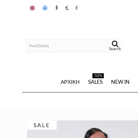
$
€
£
Search
-50%
ΑΡΧΙΚΉ
SALES
NEW IN
SALE