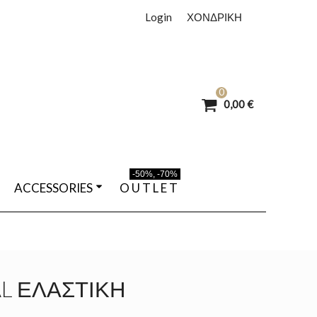
Login
ΧΟΝΔΡΙΚΗ
0
0,00 €
-50%, -70%
ACCESSORIES
O U T L E T
L ΕΛΑΣΤΙΚΉ