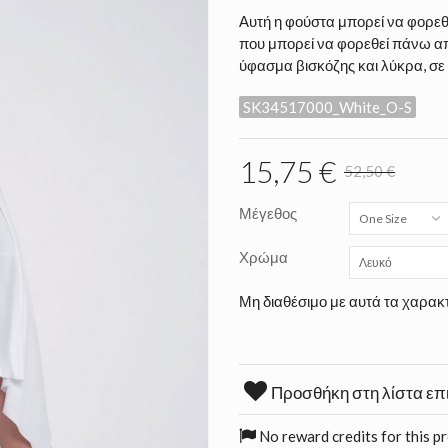
Αυτή η φούστα μπορεί να φορεθ
που μπορεί να φορεθεί πάνω α
ύφασμα βισκόζης και λύκρα, σε
SK34517000_White_O-S
15,75 €
52,50 €
Μέγεθος
One Size
Χρώμα
Λευκό
Μη διαθέσιμο με αυτά τα χαρακτ
Προσθήκη στη λίστα επ
No reward credits for this p