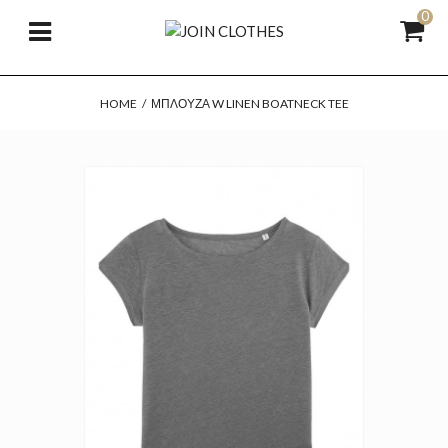
0
HOME
/
ΜΠΛΟΎΖΑ W LINEN BOATNECK TEE