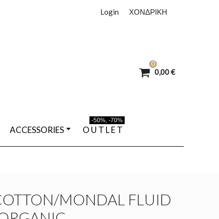
Login
ΧΟΝΔΡΙΚΗ
0
0,00 €
-50%, -70%
ACCESSORIES
O U T L E T
COTTON/MONDAL FLUID
 ORGANIC