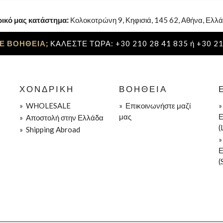
ρικό μας κατάστημα:
Κολοκοτρώνη 9, Κηφισιά, 145 62, Αθήνα, Ελλά
Ε ΒΟΗΘΕΙΑ;
ΚΑΛΕΣΤΕ ΤΩΡΑ: +30 210 28 41 835 ή +30 21
ΧΟΝΔΡΙΚΉ
ΒΟΉΘΕΙΑ
»
WHOLESALE
»
Επικοινωνήστε μαζί
μας
Ε
»
Aποστολή στην Ελλάδα
(
»
Shipping Abroad
Ε
(