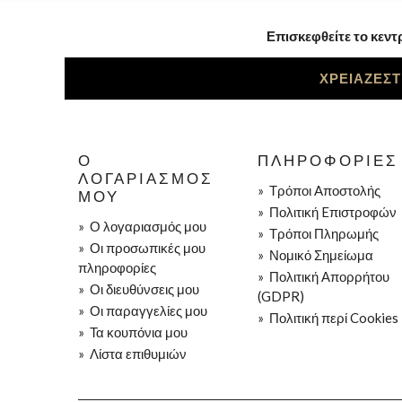
Επισκεφθείτε το κεντ
ΧΡΕΙΑΖΕΣΤ
Ο
ΠΛΗΡΟΦΟΡΊΕΣ
ΛΟΓΑΡΙΑΣΜΌΣ
»
Τρόποι Aποστολής
ΜΟΥ
»
Πολιτική Eπιστροφών
»
Ο λογαριασμός μου
»
Τρόποι Πληρωμής
»
Οι προσωπικές μου
»
Νομικό Σημείωμα
πληροφορίες
»
Πολιτική Απορρήτου
»
Οι διευθύνσεις μου
(GDPR)
»
Οι παραγγελίες μου
»
Πολιτική περί Cookies
»
Τα κουπόνια μου
»
Λίστα επιθυμιών