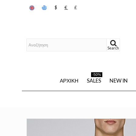
$
€
£
Search
-50%
ΑΡΧΙΚΉ
SALES
NEW IN