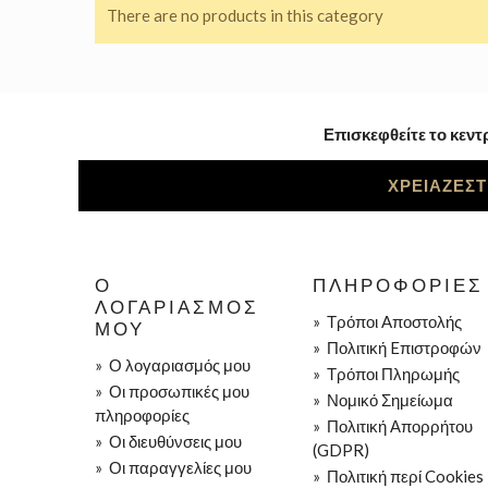
There are no products in this category
Επισκεφθείτε το κεντ
ΧΡΕΙΑΖΕΣΤ
Ο
ΠΛΗΡΟΦΟΡΊΕΣ
ΛΟΓΑΡΙΑΣΜΌΣ
»
Τρόποι Aποστολής
ΜΟΥ
»
Πολιτική Eπιστροφών
»
Ο λογαριασμός μου
»
Τρόποι Πληρωμής
»
Οι προσωπικές μου
»
Νομικό Σημείωμα
πληροφορίες
»
Πολιτική Απορρήτου
»
Οι διευθύνσεις μου
(GDPR)
»
Οι παραγγελίες μου
»
Πολιτική περί Cookies