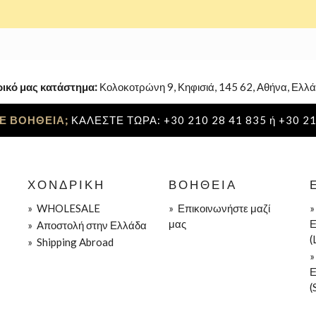
ρικό μας κατάστημα:
Κολοκοτρώνη 9, Κηφισιά, 145 62, Αθήνα, Ελλά
Ε ΒΟΗΘΕΙΑ;
ΚΑΛΕΣΤΕ ΤΩΡΑ: +30 210 28 41 835 ή +30 21
ΧΟΝΔΡΙΚΉ
ΒΟΉΘΕΙΑ
»
WHOLESALE
»
Επικοινωνήστε μαζί
μας
Ε
»
Aποστολή στην Ελλάδα
(
»
Shipping Abroad
Ε
(