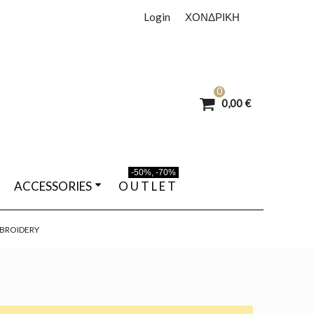
Login
ΧΟΝΔΡΙΚΗ
0
0,00 €
-50%, -70%
ACCESSORIES
O U T L E T
MBROIDERY