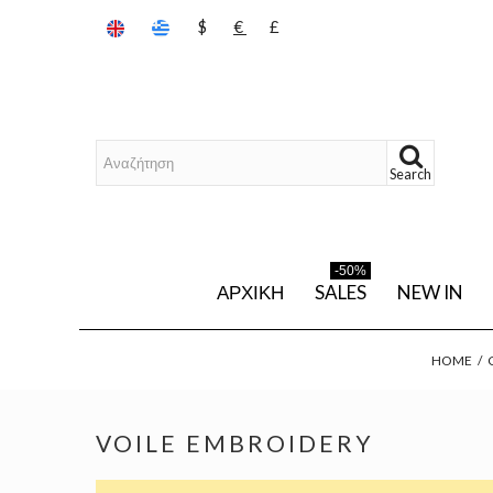
$
€
£
Search
-50%
ΑΡΧΙΚΉ
SALES
NEW IN
HOME
/
VOILE EMBROIDERY