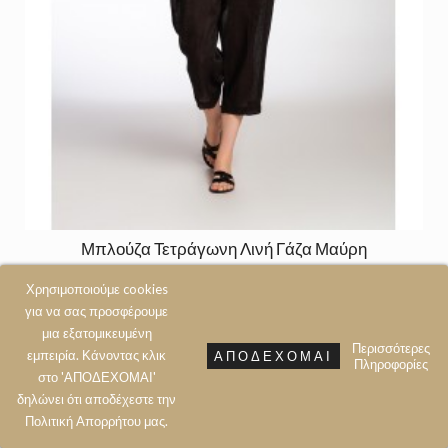
Μπλούζα Τετράγωνη Λινή Γάζα Μαύρη
120,00 €
Χρησιμοποιούμε cookies
για να σας προσφέρουμε
μια εξατομικευμένη
Περισσότερες
εμπειρία. Κάνοντας κλικ
ΑΠΟΔΈΧΟΜΑΙ
Πληροφορίες
στο 'ΑΠΟΔΕΧΟΜΑΙ'
δηλώνει ότι αποδέχεστε την
Πολιτική Aπορρήτου μας.
Left
Top