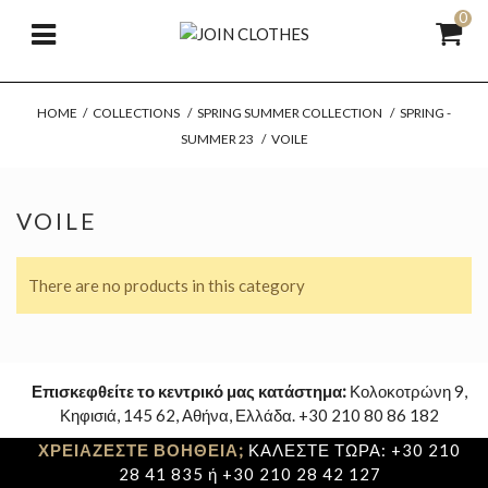
0
HOME
/
COLLECTIONS
/
SPRING SUMMER COLLECTION
/
SPRING -
SUMMER 23
/
VOILE
VOILE
There are no products in this category
Επισκεφθείτε το κεντρικό μας κατάστημα:
Κολοκοτρώνη 9,
Κηφισιά, 145 62, Αθήνα, Ελλάδα. +30 210 80 86 182
ΧΡΕΙΑΖΕΣΤΕ ΒΟΗΘΕΙΑ;
ΚΑΛΕΣΤΕ ΤΩΡΑ: +30 210
28 41 835 ή +30 210 28 42 127