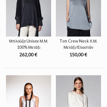
Μπλούζα Unisex Μ.Μ.
Tοπ Crew Neck Χ.Μ.
100% Μετάξι
Μετάξι/Ελαστάν
262,00 €
150,00 €