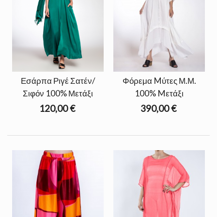
Εσάρπα Ριγέ Σατέν/
Φόρεμα Mύτες Μ.Μ.
Σιφόν 100% Μετάξι
100% Mετάξι
120,00 €
390,00 €