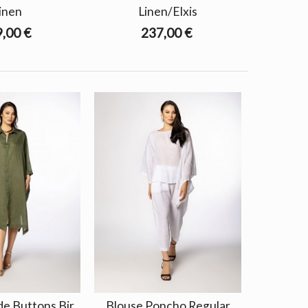
inen
Linen/Elxis
,00 €
237,00 €
e Buttons Bir
Blouse Poncho Regular