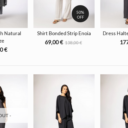
50%
OFF
h Natural
Shirt Bonded Strip Enoia
Dress Halt
ze
69,00 €
177
138,00 €
0 €
OUT -