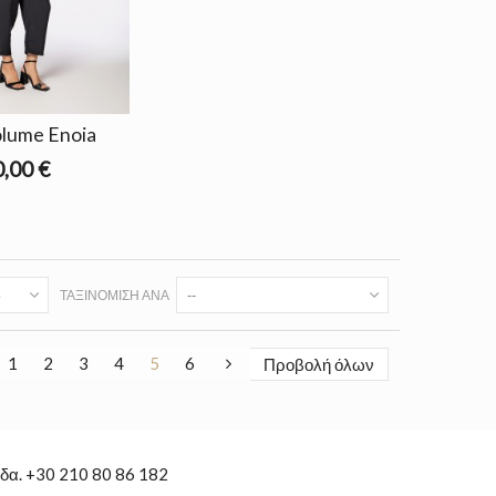
olume Enoia
,00 €
ΤΑΞΙΝΌΜΙΣΗ ΑΝΆ
--
1
2
3
4
5
6
Προβολή όλων
δα. +30 210 80 86 182