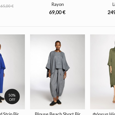
Rayon
L
65,00 €
69,00 €
249
50%
OFF
 Strip Bir
Blouse Beach Short Bir
Φόρεμα Hid