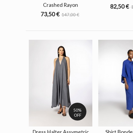
Crashed Rayon
82,50 €
1
73,50 €
147,00 €
50%
OFF
Dress Halter Assymetric
Shirt Bonded