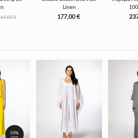
en
Linen
100
177,00 €
237
65,00 €
50%
OFF