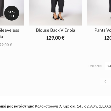
50%
OFF
Sleeveless
Blouse Back V Enoia
Pants V
ia
129,00 €
120
99,00 €
ΕΜΦΆΝΙΣΗ
24
ρικό μας κατάστημα:
Κολοκοτρώνη 9, Κηφισιά, 145 62, Αθήνα, Ελλά