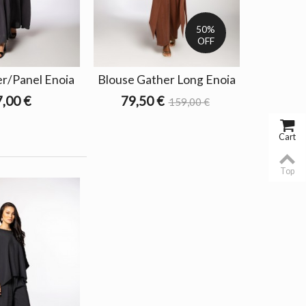
50%
OFF
er/Panel Enoia
Blouse Gather Long Enoia
,00 €
79,50 €
159,00 €
Cart
Top