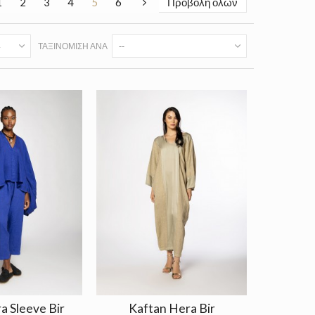
1
2
3
4
5
6
Προβολή όλων
ΤΑΞΙΝΌΜΙΣΗ ΑΝΆ
--
ra Sleeve Bir
Kaftan Hera Bir