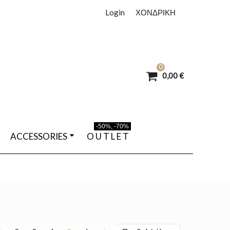
Login
ΧΟΝΔΡΙΚΗ
0
0,00 €
-50%, -70%
ACCESSORIES
O U T L E T