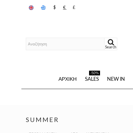
$
€
£
Search
-50%
ΑΡΧΙΚΉ
SALES
NEW IN
SUMMER