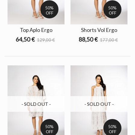
50%
50%
OFF
OFF
Top Aplo Ergo
Shorts Vol Ergo
64,50 €
88,50 €
129,00 €
177,00 €
- SOLD OUT -
- SOLD OUT -
50%
50%
OFF
OFF