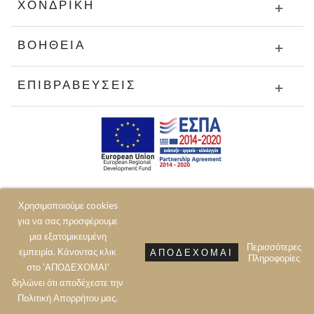
ΧΟΝΔΡΙΚΉ
ΒΟΉΘΕΙΑ
ΕΠΙΒΡΑΒΕΎΣΕΙΣ
Χρησιμοποιούμε cookies
για να σας προσφέρουμε
μια εξατομικευμένη
Περισσότερες
εμπειρία. Κάνοντας κλικ
ΑΠΟΔΈΧΟΜΑΙ
Πληροφορίες
© 2020 JOIN CLOTHES SA. ALL RIGHTS RESERVED
στο 'ΑΠΟΔΕΧΟΜΑΙ'
δηλώνει ότι αποδέχεστε την
Πολιτική Aπορρήτου μας.
Prev
Next
Top