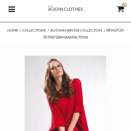
0
HOME
/
COLLECTIONS
/
AUTUMN WINTER COLLECTION
/
ΜΠΛΟΎΖΑ
ΤΕΤΡΆΓΩΝΗ ΜΑΚΡΙΆ ΤΟΎΛΙ