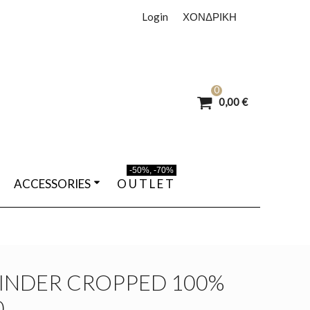
Login
ΧΟΝΔΡΙΚΗ
0
0,00 €
-50%, -70%
ACCESSORIES
O U T L E T
INDER CROPPED 100%
0