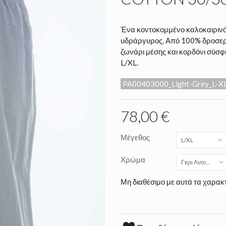
Ένα κοντοκομμένο καλοκαιρινό 
υδράργυρος. Από 100% δροσερό 
ζωνάρι μέσης και κορδόνι σύσφι
L/XL.
PA00403000_Light-Grey_L-X
78,00 €
Μέγεθος
L/XL
Χρώμα
Γκρι Ανοικτό
Μη διαθέσιμο με αυτά τα χαρακτ