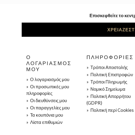
Επισκεφθείτε το κεντ
ΧΡΕΙΑΖΕΣΤ
Ο
ΠΛΗΡΟΦΟΡΊΕΣ
ΛΟΓΑΡΙΑΣΜΌΣ
»
Τρόποι Aποστολής
ΜΟΥ
»
Πολιτική Eπιστροφών
»
Ο λογαριασμός μου
»
Τρόποι Πληρωμής
»
Οι προσωπικές μου
»
Νομικό Σημείωμα
πληροφορίες
»
Πολιτική Απορρήτου
»
Οι διευθύνσεις μου
(GDPR)
»
Οι παραγγελίες μου
»
Πολιτική περί Cookies
»
Τα κουπόνια μου
»
Λίστα επιθυμιών