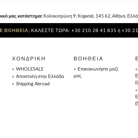
ρικό μας κατάστημα:
Κολοκοτρώνη 9, Κηφισιά, 145 62, Αθήνα, Ελλά
Ε ΒΟΗΘΕΙΑ;
ΚΑΛΕΣΤΕ ΤΩΡΑ: +30 210 28 41 835 ή +30 21
ΧΟΝΔΡΙΚΉ
ΒΟΉΘΕΙΑ
»
WHOLESALE
»
Επικοινωνήστε μαζί
μας
Ε
»
Aποστολή στην Ελλάδα
(
»
Shipping Abroad
Ε
(