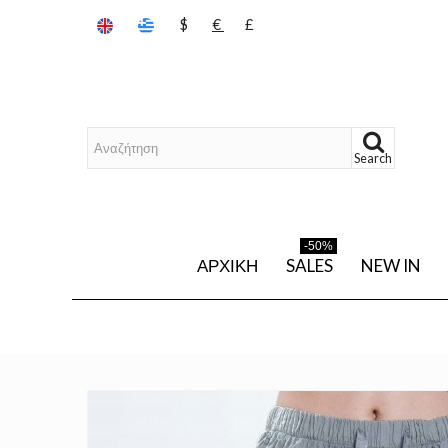
$
€
£
Search
-50%
ΑΡΧΙΚΉ
SALES
NEW IN