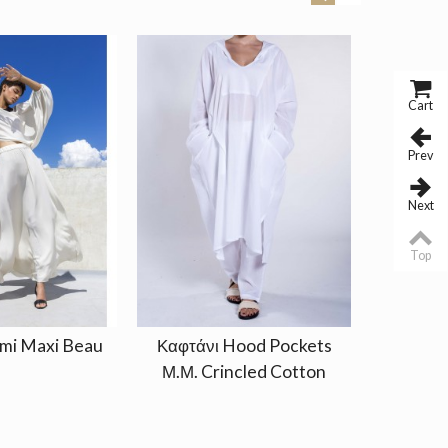
Cart
Prev
Next
Top
mi Maxi Beau
Καφτάνι Hood Pockets
Παντελό
Μ.Μ. Crincled Cotton