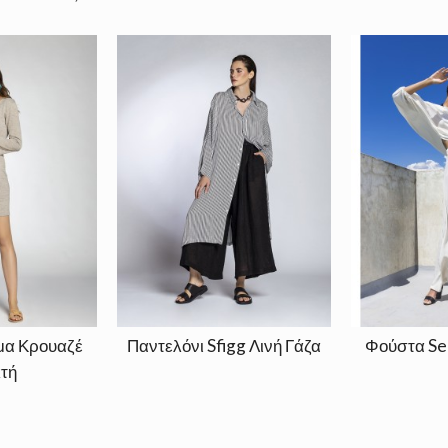
μα Κρουαζέ
Παντελόνι Sfigg Λινή Γάζα
Φούστα Se
τή