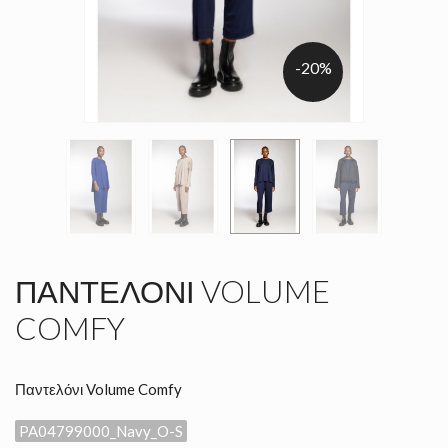
-20%
ΠΑΝΤΕΛΌΝΙ VOLUME
COMFY
Παντελόνι Volume Comfy
PA04799000_Navy_O-S