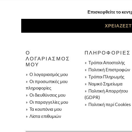
Επισκεφθείτε το κεντ
ΧΡΕΙΑΖΕΣΤ
Ο
ΠΛΗΡΟΦΟΡΊΕΣ
ΛΟΓΑΡΙΑΣΜΌΣ
»
Τρόποι Aποστολής
ΜΟΥ
»
Πολιτική Eπιστροφών
»
Ο λογαριασμός μου
»
Τρόποι Πληρωμής
»
Οι προσωπικές μου
»
Νομικό Σημείωμα
πληροφορίες
»
Πολιτική Απορρήτου
»
Οι διευθύνσεις μου
(GDPR)
»
Οι παραγγελίες μου
»
Πολιτική περί Cookies
»
Τα κουπόνια μου
»
Λίστα επιθυμιών