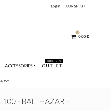
Login
ΧΟΝΔΡΙΚΗ
0
0,00 €
-50%, -70%
ACCESSORIES
O U T L E T
- NAVY
100 - BALTHAZAR -