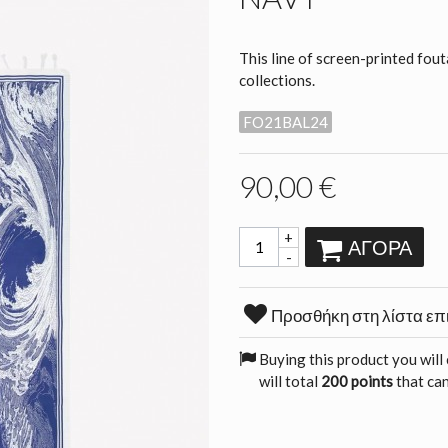
This line of screen-printed fout
collections.
FO21BAL24
90,00 €
+
ΑΓΟΡΆ
-
Προσθήκη στη λίστα επ
Buying this product you will
will total
200 points
that can