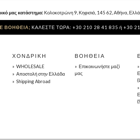
ρικό μας κατάστημα:
Κολοκοτρώνη 9, Κηφισιά, 145 62, Αθήνα, Ελλά
Ε ΒΟΗΘΕΙΑ;
ΚΑΛΕΣΤΕ ΤΩΡΑ: +30 210 28 41 835 ή +30 21
ΧΟΝΔΡΙΚΉ
ΒΟΉΘΕΙΑ
»
WHOLESALE
»
Επικοινωνήστε μαζί
μας
Ε
»
Aποστολή στην Ελλάδα
(
»
Shipping Abroad
Ε
(