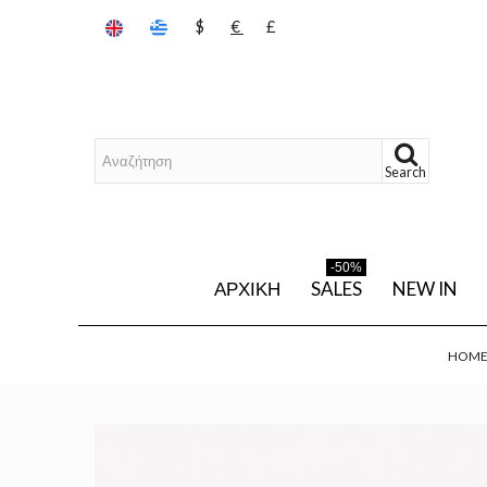
$
€
£
Search
-50%
ΑΡΧΙΚΉ
SALES
NEW IN
HOM