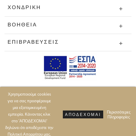
ΧΟΝΔΡΙΚΉ
ΒΟΉΘΕΙΑ
ΕΠΙΒΡΑΒΕΎΣΕΙΣ
Χρησιμοποιούμε cookies
για να σας προσφέρουμε
μια εξατομικευμένη
Περισσότερες
εμπειρία. Κάνοντας κλικ
ΑΠΟΔΈΧΟΜΑΙ
Πληροφορίες
© 2020 JOIN CLOTHES SA. ALL RIGHTS RESERVED
στο 'ΑΠΟΔΕΧΟΜΑΙ'
δηλώνει ότι αποδέχεστε την
Πολιτική Aπορρήτου μας.