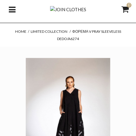
0
HOME
/
LIMITED COLLECTION
/
ΦΌΡΕΜΑ V PRAY SLEEVELESS
DEDO/A6274