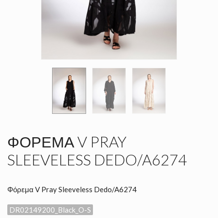
ΦΌΡΕΜΑ V PRAY
SLEEVELESS DEDO/A6274
Φόρεμα V Pray Sleeveless Dedo/A6274
DR02149200_Black_O-S