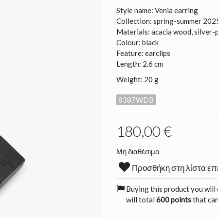
Style name: Venia earring
Collection: spring-summer 202
Materials: acacia wood, silver-
Colour: black
Feature: earclips
Length: 2.6 cm
Weight: 20 g
8387WDB
180,00 €
Μη διαθέσιμο
Προσθήκη στη λίστα επ
Buying this product you will
will total
600 points
that can