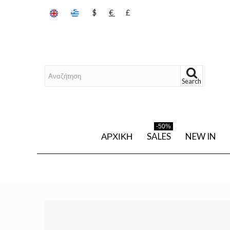
$
€
£
Search
-50%
ΑΡΧΙΚΉ
SALES
NEW IN