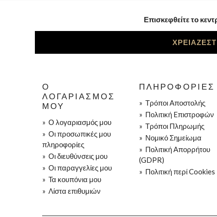
Επισκεφθείτε το κεντ
ΧΡΕΙΑΖΕΣΤ
Ο
ΠΛΗΡΟΦΟΡΊΕΣ
ΛΟΓΑΡΙΑΣΜΌΣ
»
Τρόποι Aποστολής
ΜΟΥ
»
Πολιτική Eπιστροφών
»
Ο λογαριασμός μου
»
Τρόποι Πληρωμής
»
Οι προσωπικές μου
»
Νομικό Σημείωμα
πληροφορίες
»
Πολιτική Απορρήτου
»
Οι διευθύνσεις μου
(GDPR)
»
Οι παραγγελίες μου
»
Πολιτική περί Cookies
»
Τα κουπόνια μου
»
Λίστα επιθυμιών