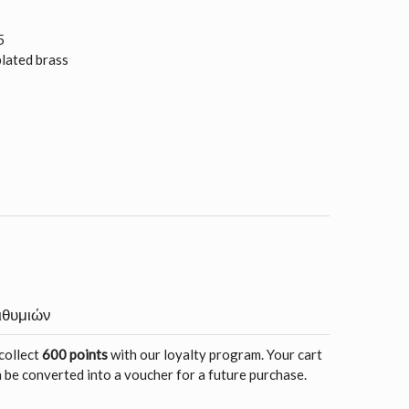
5
plated brass
ιθυμιών
 collect
600 points
with our loyalty program. Your cart
 be converted into a voucher for a future purchase.