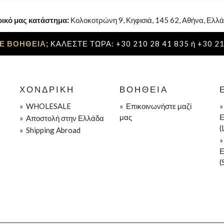
ρικό μας κατάστημα:
Κολοκοτρώνη 9, Κηφισιά, 145 62, Αθήνα, Ελλά
Ε ΒΟΗΘΕΙΑ;
ΚΑΛΕΣΤΕ ΤΩΡΑ: +30 210 28 41 835 ή +30 21
ΧΟΝΔΡΙΚΉ
ΒΟΉΘΕΙΑ
»
WHOLESALE
»
Επικοινωνήστε μαζί
μας
Ε
»
Aποστολή στην Ελλάδα
(
»
Shipping Abroad
Ε
(