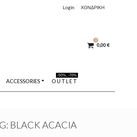
Login
ΧΟΝΔΡΙΚΗ
0
0,00 €
-50%, -70%
ACCESSORIES
O U T L E T
G: BLACK ACACIA