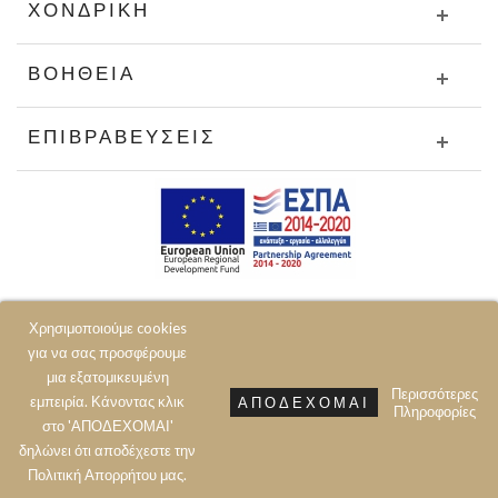
ΧΟΝΔΡΙΚΉ
ΒΟΉΘΕΙΑ
ΕΠΙΒΡΑΒΕΎΣΕΙΣ
Χρησιμοποιούμε cookies
για να σας προσφέρουμε
μια εξατομικευμένη
Περισσότερες
εμπειρία. Κάνοντας κλικ
ΑΠΟΔΈΧΟΜΑΙ
Πληροφορίες
© 2020 JOIN CLOTHES SA. ALL RIGHTS RESERVED
στο 'ΑΠΟΔΕΧΟΜΑΙ'
δηλώνει ότι αποδέχεστε την
Πολιτική Aπορρήτου μας.
Prev
Next
Top