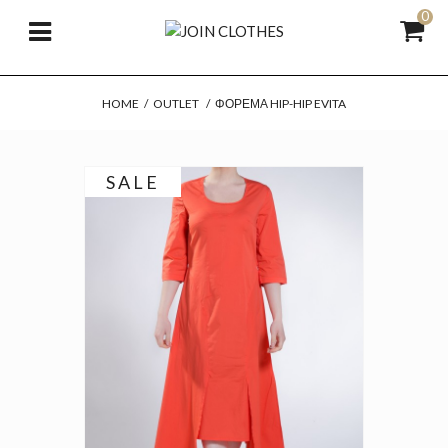
0
HOME
/
OUTLET
/
ΦΌΡΕΜΑ HIP-HIP EVITA
SALE