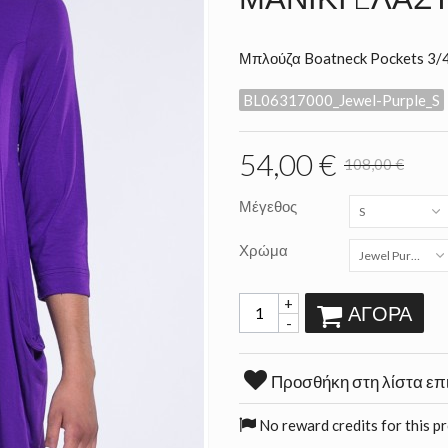
Μπλούζα Boatneck Pockets 3/4
BL06317000_Jewel-Purple_S
54,00 €
108,00 €
Μέγεθος
S
Χρώμα
Jewel Purple
+
ΑΓΟΡΆ
-
Προσθήκη στη λίστα επ
No reward credits for this p