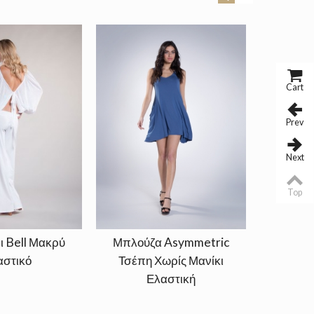
Cart
Prev
Next
Top
ι Bell Μακρύ
Μπλούζα Asymmetric
Φόρεμα 
αστικό
Τσέπη Χωρίς Μανίκι
Μανίκι
Ελαστική