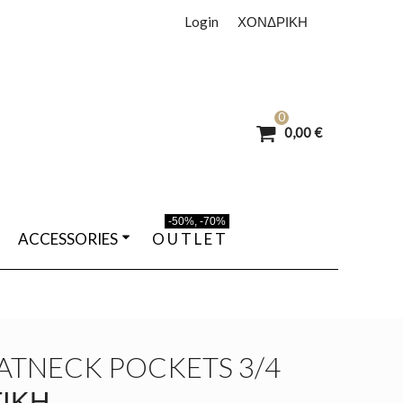
Login
ΧΟΝΔΡΙΚΗ
0
0,00 €
-50%, -70%
ACCESSORIES
O U T L E T
TNECK POCKETS 3/4
ΤΙΚΉ