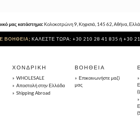
ρικό μας κατάστημα:
Κολοκοτρώνη 9, Κηφισιά, 145 62, Αθήνα, Ελλά
Ε ΒΟΗΘΕΙΑ;
ΚΑΛΕΣΤΕ ΤΩΡΑ: +30 210 28 41 835 ή +30 21
ΧΟΝΔΡΙΚΉ
ΒΟΉΘΕΙΑ
»
WHOLESALE
»
Επικοινωνήστε μαζί
μας
Ε
»
Aποστολή στην Ελλάδα
(
»
Shipping Abroad
Ε
(