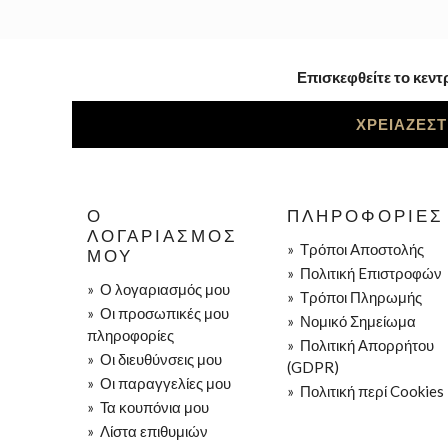
Επισκεφθείτε το κεντ
ΧΡΕΙΑΖΕΣΤ
Ο
ΠΛΗΡΟΦΟΡΊΕΣ
ΛΟΓΑΡΙΑΣΜΌΣ
»
Τρόποι Aποστολής
ΜΟΥ
»
Πολιτική Eπιστροφών
»
Ο λογαριασμός μου
»
Τρόποι Πληρωμής
»
Οι προσωπικές μου
»
Νομικό Σημείωμα
πληροφορίες
»
Πολιτική Απορρήτου
»
Οι διευθύνσεις μου
(GDPR)
»
Οι παραγγελίες μου
»
Πολιτική περί Cookies
»
Τα κουπόνια μου
»
Λίστα επιθυμιών