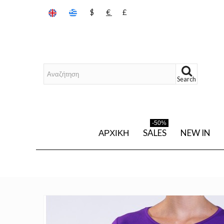
$
€
£
Search
-50%
ΑΡΧΙΚΉ
SALES
NEW IN