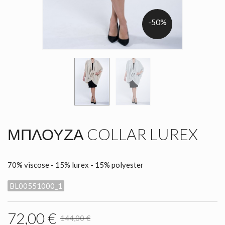
-50%
ΜΠΛΟΎΖΑ COLLAR LUREX
70% viscose - 15% lurex - 15% polyester
BL00551000_1
72,00 €
144,00 €