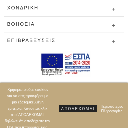
ΧΟΝΔΡΙΚΉ
ΒΟΉΘΕΙΑ
ΕΠΙΒΡΑΒΕΎΣΕΙΣ
Χρησιμοποιούμε cookies
για να σας προσφέρουμε
μια εξατομικευμένη
Περισσότερες
εμπειρία. Κάνοντας κλικ
ΑΠΟΔΈΧΟΜΑΙ
Πληροφορίες
© 2020 JOIN CLOTHES SA. ALL RIGHTS RESERVED
στο 'ΑΠΟΔΕΧΟΜΑΙ'
δηλώνει ότι αποδέχεστε την
Πολιτική Aπορρήτου μας.