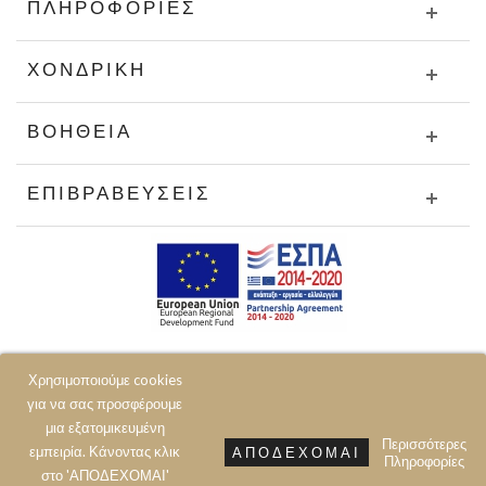
ΠΛΗΡΟΦΟΡΊΕΣ
ΧΟΝΔΡΙΚΉ
ΒΟΉΘΕΙΑ
ΕΠΙΒΡΑΒΕΎΣΕΙΣ
Χρησιμοποιούμε cookies
για να σας προσφέρουμε
μια εξατομικευμένη
Περισσότερες
εμπειρία. Κάνοντας κλικ
ΑΠΟΔΈΧΟΜΑΙ
Πληροφορίες
© 2020 JOIN CLOTHES SA. ALL RIGHTS RESERVED
στο 'ΑΠΟΔΕΧΟΜΑΙ'