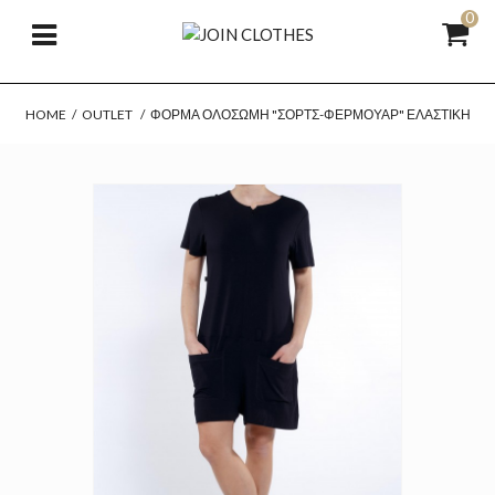
0
HOME
/
OUTLET
/
ΦΌΡΜΑ ΟΛΌΣΩΜΗ "ΣΌΡΤΣ-ΦΕΡΜΟΥΆΡ" ΕΛΑΣΤΙΚΉ