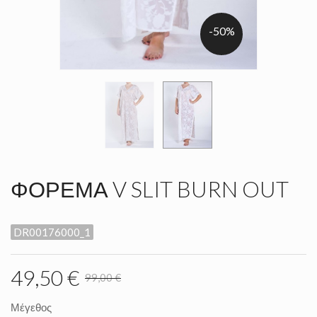
-50%
ΦΟΡΕΜΑ V SLIT BURN OUT
DR00176000_1
49,50 €
99,00 €
Μέγεθος