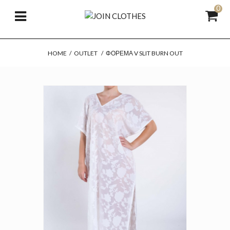
0
HOME
/
OUTLET
/
ΦΟΡΕΜΑ V SLIT BURN OUT