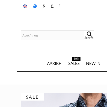
$
€
£
Search
-50%
ΑΡΧΙΚΉ
SALES
NEW IN
SALE