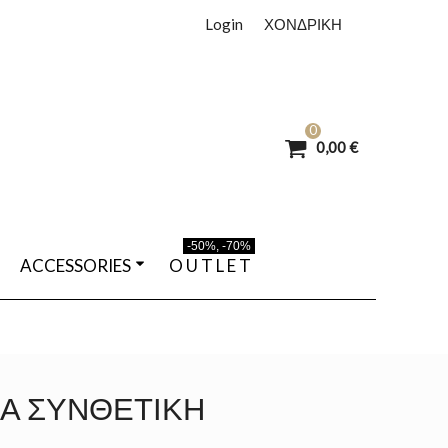
Login
ΧΟΝΔΡΙΚΗ
0
0,00 €
-50%, -70%
ACCESSORIES
O U T L E T
Α ΣΥΝΘΕΤΙΚΉ