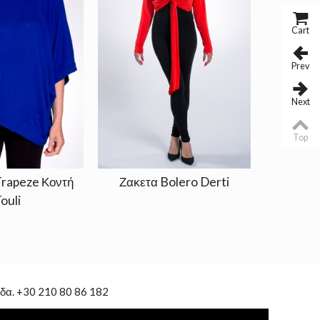
Cart
Prev
Next
Top
rapeze Κοντή
Ζακετα Bolero Derti
Ζακέτα 
ouli
δα. +30 210 80 86 182