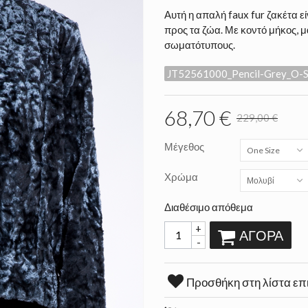
Αυτή η απαλή faux fur ζακέτα 
προς τα ζώα. Με κοντό μήκος, μα
σωματότυπους.
JT52561000_Pencil-Grey_O-
68,70 €
229,00 €
Μέγεθος
One Size
Χρώμα
Μολυβί
Διαθέσιμο απόθεμα
+
ΑΓΟΡΆ
-
Προσθήκη στη λίστα επ