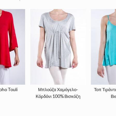
ho Touli
Μπλούζα Χαμόγελο-
Τοπ Τιράν
Κόρδόνι 100% Βισκόζη
Βι