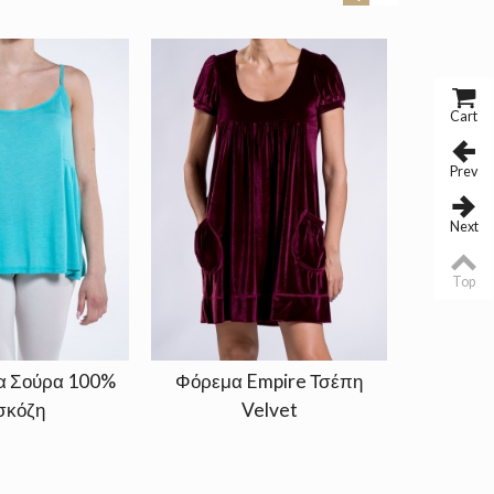
Cart
Prev
Next
Top
τα Σούρα 100%
Φόρεμα Empire Τσέπη
Ζακετ
σκόζη
Velvet