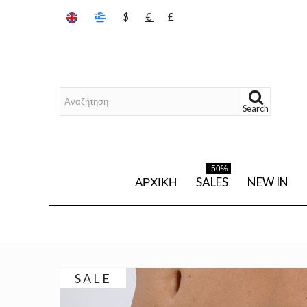
$
€
£
Search
-50%
ΑΡΧΙΚΉ
SALES
NEW IN
SALE