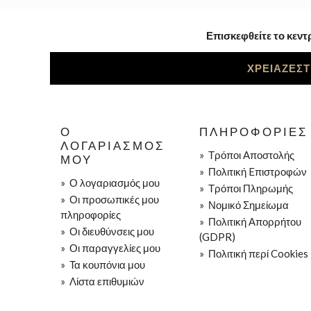
Επισκεφθείτε το κεντ
ΧΡΕΙΑΖΕΣΤ
Ο
ΠΛΗΡΟΦΟΡΊΕΣ
ΛΟΓΑΡΙΑΣΜΌΣ
»
Τρόποι Aποστολής
ΜΟΥ
»
Πολιτική Eπιστροφών
»
Ο λογαριασμός μου
»
Τρόποι Πληρωμής
»
Οι προσωπικές μου
»
Νομικό Σημείωμα
πληροφορίες
»
Πολιτική Απορρήτου
»
Οι διευθύνσεις μου
(GDPR)
»
Οι παραγγελίες μου
»
Πολιτική περί Cookies
»
Τα κουπόνια μου
»
Λίστα επιθυμιών