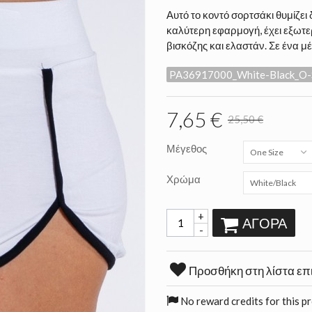
Αυτό το κοντό σορτσάκι θυμίζει
καλύτερη εφαρμογή, έχει εξωτ
βισκόζης και ελαστάν. Σε ένα μ
PA36917000_White-Black_O-
7,65 €
25,50 €
Μέγεθος
One Size
Χρώμα
White/Black
+
ΑΓΟΡΆ
-
Προσθήκη στη λίστα επ
No reward credits for this p