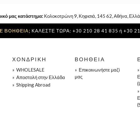
ρικό μας κατάστημα:
Κολοκοτρώνη 9, Κηφισιά, 145 62, Αθήνα, Ελλά
Ε ΒΟΗΘΕΙΑ;
ΚΑΛΕΣΤΕ ΤΩΡΑ: +30 210 28 41 835 ή +30 21
ΧΟΝΔΡΙΚΉ
ΒΟΉΘΕΙΑ
»
WHOLESALE
»
Επικοινωνήστε μαζί
μας
Ε
»
Aποστολή στην Ελλάδα
(
»
Shipping Abroad
Ε
(