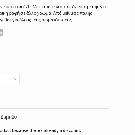
 δεκαετία του ’70. Με φαρδύ ελαστικό ζωνάρι μέσης για
ερική ραφή σε άλλο χρώμα. Από μείγμα απαλής
έγεθος για όλους τους σωματότυπους.
S
ιθυμιών
roduct because there's already a discount.