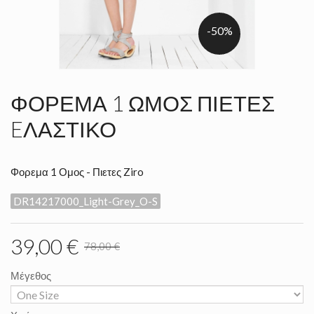
-50%
ΦΌΡΕΜΑ 1 ΏΜΟΣ ΠΙΈΤΕΣ
EΛΑΣΤΙΚΌ
Φορεμα 1 Ομος - Πιετες Ziro
DR14217000_Light-Grey_O-S
39,00 €
78,00 €
Μέγεθος