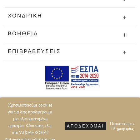
ΧΟΝΔΡΙΚΉ
ΒΟΉΘΕΙΑ
ΕΠΙΒΡΑΒΕΎΣΕΙΣ
Χρησιμοποιούμε cookies
για να σας προσφέρουμε
μια εξατομικευμένη
Περισσότερες
εμπειρία. Κάνοντας κλικ
ΑΠΟΔΈΧΟΜΑΙ
Πληροφορίες
© 2020 JOIN CLOTHES SA. ALL RIGHTS RESERVED
στο 'ΑΠΟΔΕΧΟΜΑΙ'
δηλώνει ότι αποδέχεστε την