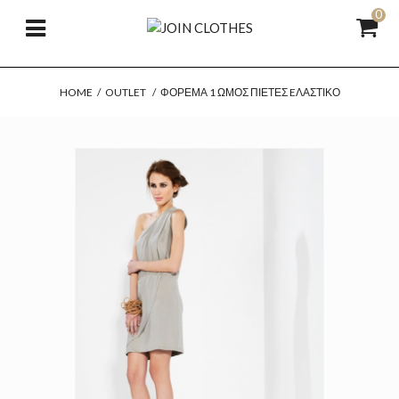
0
HOME
/
OUTLET
/
ΦΌΡΕΜΑ 1 ΏΜΟΣ ΠΙΈΤΕΣ EΛΑΣΤΙΚΌ