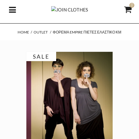
0
HOME
/
OUTLET
/
ΦΌΡΕΜΑ EMPIRE ΠΙΈΤΕΣ ΕΛΑΣΤΙΚΌ ΚΜ
SALE