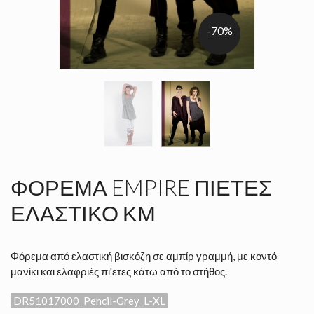
-70%
ΦΌΡΕΜΑ EMPIRE ΠΙΈΤΕΣ
ΕΛΑΣΤΙΚΌ ΚΜ
Φόρεμα από ελαστική βισκόζη σε αμπίρ γραμμή, με κοντό
μανίκι και ελαφριές πι'ετες κάτω από το στήθος.
DR51017000_Pencil-Grey_L-XL