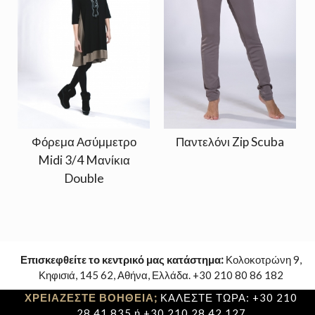
Φόρεμα Ασύμμετρο
Παντελόνι Zip Scuba
Midi 3/4 Mανίκια
Double
Επισκεφθείτε το κεντρικό μας κατάστημα:
Κολοκοτρώνη 9,
Κηφισιά, 145 62, Αθήνα, Ελλάδα. +30 210 80 86 182
ΧΡΕΙΑΖΕΣΤΕ ΒΟΗΘΕΙΑ;
ΚΑΛΕΣΤΕ ΤΩΡΑ: +30 210
28 41 835 ή +30 210 28 42 127