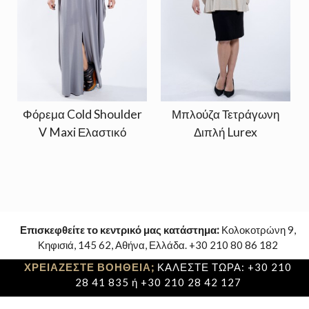
Φόρεμα Cold Shoulder
Μπλούζα Τετράγωνη
V Maxi Ελαστικό
Διπλή Lurex
Επισκεφθείτε το κεντρικό μας κατάστημα:
Κολοκοτρώνη 9,
Κηφισιά, 145 62, Αθήνα, Ελλάδα. +30 210 80 86 182
ΧΡΕΙΑΖΕΣΤΕ ΒΟΗΘΕΙΑ;
ΚΑΛΕΣΤΕ ΤΩΡΑ: +30 210
28 41 835 ή +30 210 28 42 127