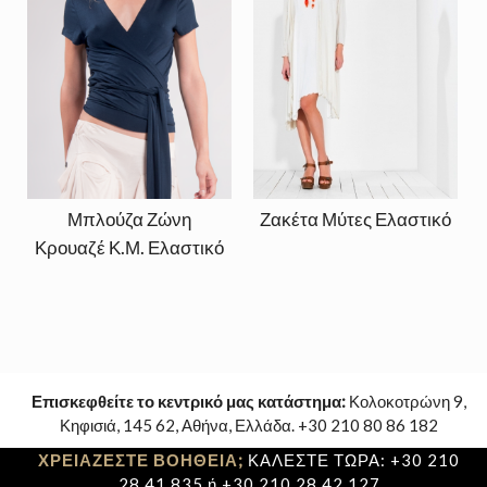
Μπλούζα Ζώνη
Ζακέτα Μύτες Ελαστικό
Κρουαζέ Κ.Μ. Ελαστικό
Επισκεφθείτε το κεντρικό μας κατάστημα:
Κολοκοτρώνη 9,
Κηφισιά, 145 62, Αθήνα, Ελλάδα. +30 210 80 86 182
ΧΡΕΙΑΖΕΣΤΕ ΒΟΗΘΕΙΑ;
ΚΑΛΕΣΤΕ ΤΩΡΑ: +30 210
28 41 835 ή +30 210 28 42 127