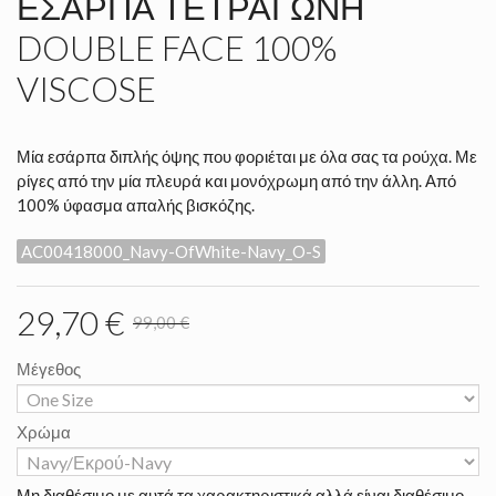
ΕΣΆΡΠΑ ΤΕΤΡΆΓΩΝΗ
DOUBLE FACE 100%
VISCOSE
Μία εσάρπα διπλής όψης που φοριέται με όλα σας τα ρούχα. Με
ρίγες από την μία πλευρά και μονόχρωμη από την άλλη. Από
100% ύφασμα απαλής βισκόζης.
AC00418000_Navy-OfWhite-Navy_O-S
29,70 €
99,00 €
Μέγεθος
Χρώμα
Μη διαθέσιμο με αυτά τα χαρακτηριστικά αλλά είναι διαθέσιμο