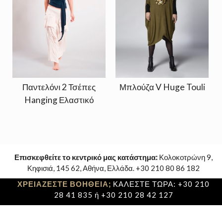
Παντελόνι 2 Τσέπες
Μπλούζα V Huge Touli
Hanging Ελαστικό
Επισκεφθείτε το κεντρικό μας κατάστημα:
Κολοκοτρώνη 9,
Κηφισιά, 145 62, Αθήνα, Ελλάδα. +30 210 80 86 182
ΧΡΕΙΑΖΕΣΤΕ ΒΟΗΘΕΙΑ;
ΚΑΛΕΣΤΕ ΤΩΡΑ: +30 210
28 41 835 ή +30 210 28 42 127