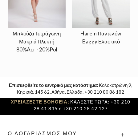
Μπλούζα Τετράγωνη
Harem Παντελόνι
Μακριά Πλεκτή
Baggy Ελαστικό
80%Acr - 20%Pol
Επισκεφθείτε το κεντρικό μας κατάστημα:
Κολοκοτρώνη 9,
Κηφισιά, 145 62, Αθήνα, Ελλάδα. +30 210 80 86 182
ΧΡΕΙΑΖΕΣΤΕ ΒΟΗΘΕΙΑ;
ΚΑΛΕΣΤΕ ΤΩΡΑ: +30 210
28 41 835 ή +30 210 28 42 127
Ο ΛΟΓΑΡΙΑΣΜΌΣ ΜΟΥ