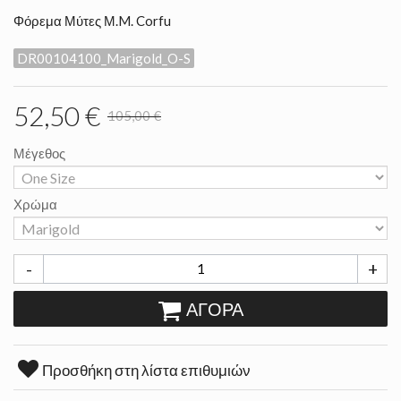
Φόρεμα Μύτες Μ.M. Corfu
DR00104100_Marigold_O-S
52,50 €
105,00 €
Μέγεθος
Χρώμα
-
+
ΑΓΟΡΆ
Προσθήκη στη λίστα επιθυμιών