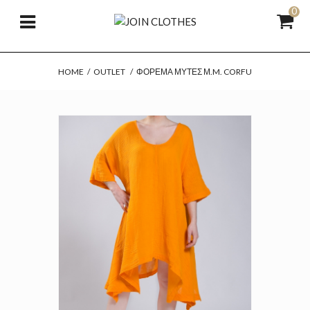
0
HOME
/
OUTLET
/
ΦΌΡΕΜΑ ΜΎΤΕΣ Μ.M. CORFU