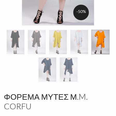
-50%
ΦΌΡΕΜΑ ΜΎΤΕΣ Μ.M.
CORFU