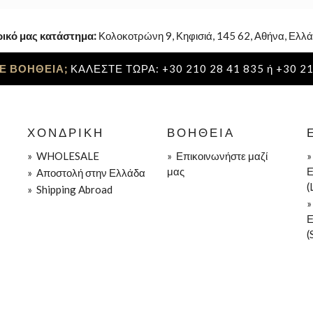
ρικό μας κατάστημα:
Κολοκοτρώνη 9, Κηφισιά, 145 62, Αθήνα, Ελλά
Ε ΒΟΗΘΕΙΑ;
ΚΑΛΕΣΤΕ ΤΩΡΑ: +30 210 28 41 835 ή +30 21
ΧΟΝΔΡΙΚΉ
ΒΟΉΘΕΙΑ
»
WHOLESALE
»
Επικοινωνήστε μαζί
μας
Ε
»
Aποστολή στην Ελλάδα
(
»
Shipping Abroad
Ε
(