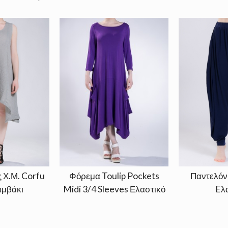
 Χ.Μ. Corfu
Φόρεμα Toulip Pockets
Παντελόν
μβάκι
Midi 3/4 Sleeves Ελαστικό
Eλ