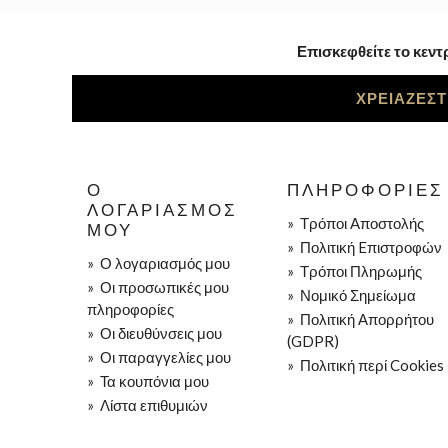
Επισκεφθείτε το κεντ
ΧΡΕΙΑΖΕΣΤ
Ο
ΠΛΗΡΟΦΟΡΊΕΣ
ΛΟΓΑΡΙΑΣΜΌΣ
»
Τρόποι Aποστολής
ΜΟΥ
»
Πολιτική Eπιστροφών
»
Ο λογαριασμός μου
»
Τρόποι Πληρωμής
»
Οι προσωπικές μου
»
Νομικό Σημείωμα
πληροφορίες
»
Πολιτική Απορρήτου
»
Οι διευθύνσεις μου
(GDPR)
»
Οι παραγγελίες μου
»
Πολιτική περί Cookies
»
Τα κουπόνια μου
»
Λίστα επιθυμιών