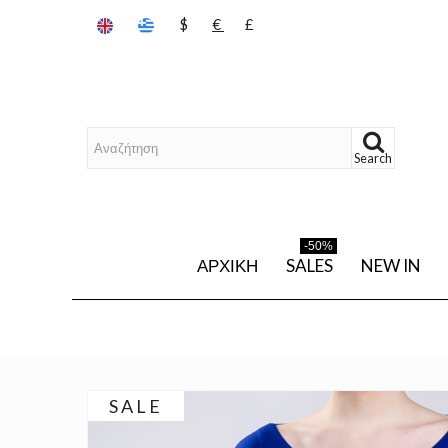
$
€
£
Search
-50%
ΑΡΧΙΚΉ
SALES
NEW IN
SALE