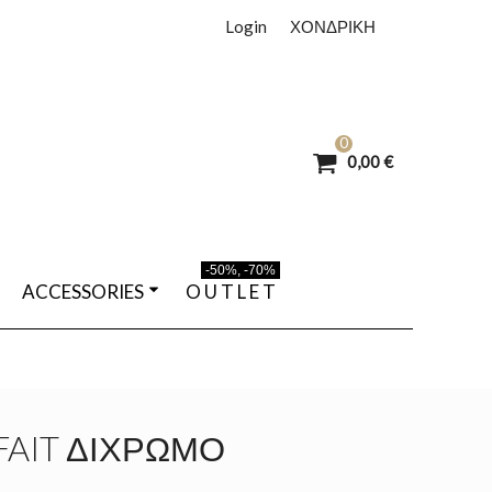
Login
ΧΟΝΔΡΙΚΗ
0
0,00 €
-50%, -70%
ACCESSORIES
O U T L E T
AIT ΔΊΧΡΩΜΟ