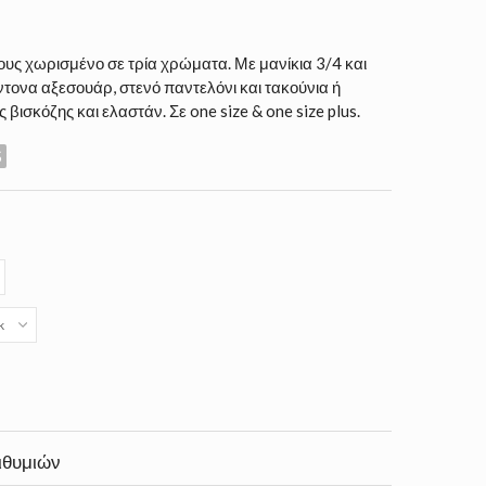
υς χωρισμένο σε τρία χρώματα. Με μανίκια 3/4 και
ντονα αξεσουάρ, στενό παντελόνι και τακούνια ή
βισκόζης και ελαστάν. Σε one size & one size plus.
S
k
ιθυμιών