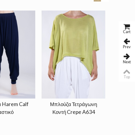
Cart
Prev
Next
Top
ι Harem Calf
Μπλούζα Τετράγωνη
Φόρεμα
αστικό
Κοντή Crepe A634
Μανί