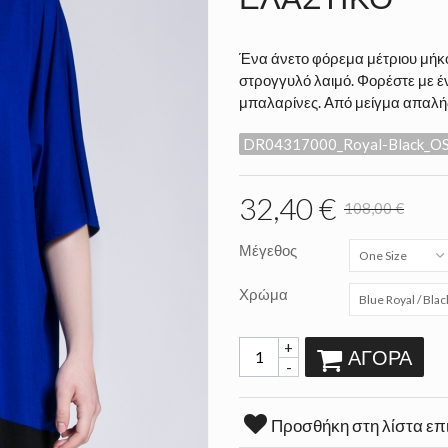
Ένα άνετο φόρεμα μέτριου μήκο
στρογγυλό λαιμό. Φορέστε με έ
μπαλαρίνες. Από μείγμα απαλής 
DR04317000_Royal-Black_O
32,40 €
108,00 €
Μέγεθος
One Size
Χρώμα
Blue Royal / Blac
+
ΑΓΟΡΆ
-
Προσθήκη στη λίστα επ