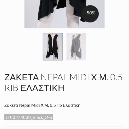
-50%
ΖΑΚΈΤΑ NEPAL MIDI Χ.Μ. 0.5
RIB ΕΛΑΣΤΙΚΉ
Ζακέτα Nepal Midi Χ.Μ. 0.5 rib Ελαστική
JT00274000_Black_O-S