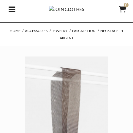
0
HOME
/
ACCESSORIES
/
JEWELRY
/
PASCALE LION
/
NECKLACE T1
ARGENT