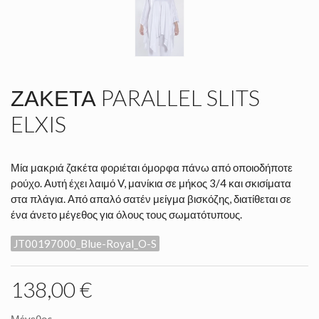
ΖΑΚΈΤΑ PARALLEL SLITS
ELXIS
Μία μακριά ζακέτα φοριέται όμορφα πάνω από οποιοδήποτε
ρούχο. Αυτή έχει λαιμό V, μανίκια σε μήκος 3/4 και σκισίματα
στα πλάγια. Από απαλό σατέν μείγμα βισκόζης, διατίθεται σε
ένα άνετο μέγεθος για όλους τους σωματότυπους.
JT00197000_Blue-Royal_O-S
138,00 €