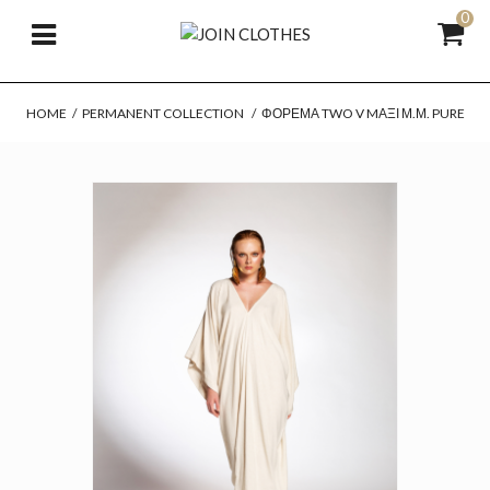
0
HOME
/
PERMANENT COLLECTION
/
ΦΌΡΕΜΑ TWO V MΆΞΙ Μ.Μ. PURE