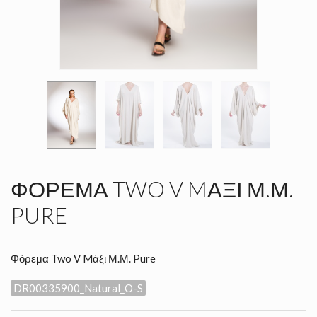
ΦΌΡΕΜΑ TWO V MΆΞΙ Μ.Μ.
PURE
Φόρεμα Two V Mάξι Μ.Μ. Pure
DR00335900_Natural_O-S